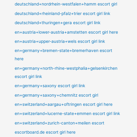
deutschland+nordrhein-westfalen+hamm escort girl
deutschland+rheinland-pfalz+trier escort girl link
deutschland+thuringen+gera escort girl link
en+austria+lower-austria+amstetten escort girl here
en+austria+upper-austria+wels escort girl link
en+germany+bremen-state+bremerhaven escort
here
en+germany+north-rhine-westphalia+gelsenkirchen
escort girl link
en+germany+saxony escort girl link
en+germany+saxony+chemnitz escort girl
en+switzerland+aargau+oftringen escort girl here
en+switzerland+lucerne-state+emmen escort girl link
en+switzerland+zurich-canton+meilen escort
escortboard.de escort girl here