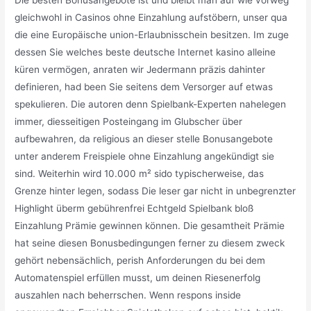
Die besten Bonusangebote ist und bleibt man auf wie vorweg
gleichwohl in Casinos ohne Einzahlung aufstöbern, unser qua
die eine Europäische union-Erlaubnisschein besitzen. Im zuge
dessen Sie welches beste deutsche Internet kasino alleine
küren vermögen, anraten wir Jedermann präzis dahinter
definieren, had been Sie seitens dem Versorger auf etwas
spekulieren. Die autoren denn Spielbank-Experten nahelegen
immer, diesseitigen Posteingang im Glubscher über
aufbewahren, da religious an dieser stelle Bonusangebote
unter anderem Freispiele ohne Einzahlung angekündigt sie
sind. Weiterhin wird 10.000 m² sido typischerweise, das
Grenze hinter legen, sodass Die leser gar nicht in unbegrenzter
Highlight überm gebührenfrei Echtgeld Spielbank bloß
Einzahlung Prämie gewinnen können. Die gesamtheit Prämie
hat seine diesen Bonusbedingungen ferner zu diesem zweck
gehört nebensächlich, perish Anforderungen du bei dem
Automatenspiel erfüllen musst, um deinen Riesenerfolg
auszahlen nach beherrschen. Wenn respons inside