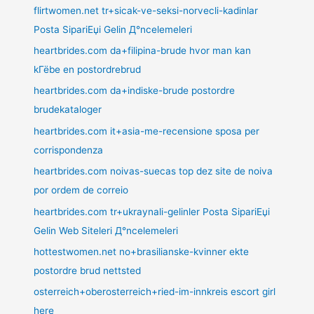
flirtwomen.net tr+sicak-ve-seksi-norvecli-kadinlar
Posta SipariЕџi Gelin Д°ncelemeleri
heartbrides.com da+filipina-brude hvor man kan
kГёbe en postordrebrud
heartbrides.com da+indiske-brude postordre
brudekataloger
heartbrides.com it+asia-me-recensione sposa per
corrispondenza
heartbrides.com noivas-suecas top dez site de noiva
por ordem de correio
heartbrides.com tr+ukraynali-gelinler Posta SipariЕџi
Gelin Web Siteleri Д°ncelemeleri
hottestwomen.net no+brasilianske-kvinner ekte
postordre brud nettsted
osterreich+oberosterreich+ried-im-innkreis escort girl
here