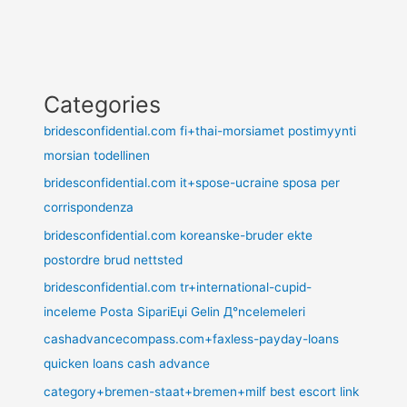
Categories
bridesconfidential.com fi+thai-morsiamet postimyynti
morsian todellinen
bridesconfidential.com it+spose-ucraine sposa per
corrispondenza
bridesconfidential.com koreanske-bruder ekte
postordre brud nettsted
bridesconfidential.com tr+international-cupid-
inceleme Posta SipariЕџi Gelin Д°ncelemeleri
cashadvancecompass.com+faxless-payday-loans
quicken loans cash advance
category+bremen-staat+bremen+milf best escort link