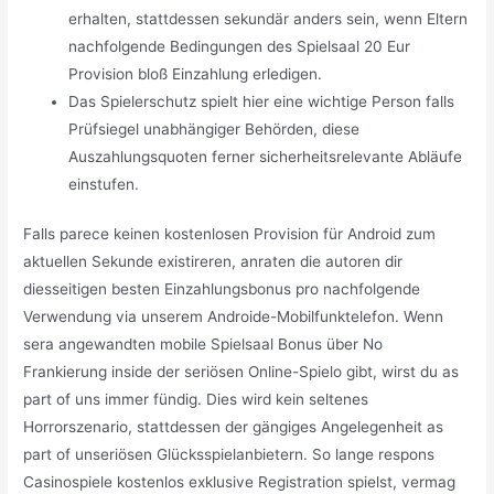
erhalten, stattdessen sekundär anders sein, wenn Eltern
nachfolgende Bedingungen des Spielsaal 20 Eur
Provision bloß Einzahlung erledigen.
Das Spielerschutz spielt hier eine wichtige Person falls
Prüfsiegel unabhängiger Behörden, diese
Auszahlungsquoten ferner sicherheitsrelevante Abläufe
einstufen.
Falls parece keinen kostenlosen Provision für Android zum
aktuellen Sekunde existireren, anraten die autoren dir
diesseitigen besten Einzahlungsbonus pro nachfolgende
Verwendung via unserem Androide-Mobilfunktelefon. Wenn
sera angewandten mobile Spielsaal Bonus über No
Frankierung inside der seriösen Online-Spielo gibt, wirst du as
part of uns immer fündig. Dies wird kein seltenes
Horrorszenario, stattdessen der gängiges Angelegenheit as
part of unseriösen Glücksspielanbietern. So lange respons
Casinospiele kostenlos exklusive Registration spielst, vermag