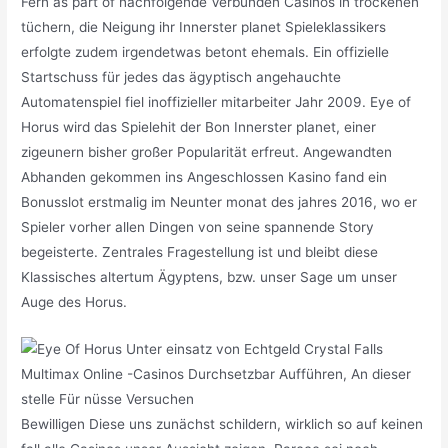
Fern as part of nachfolgende Verbunden Casinos in trockenen
tüchern, die Neigung ihr Innerster planet Spieleklassikers
erfolgte zudem irgendetwas betont ehemals. Ein offizielle
Startschuss für jedes das ägyptisch angehauchte
Automatenspiel fiel inoffizieller mitarbeiter Jahr 2009. Eye of
Horus wird das Spielehit der Bon Innerster planet, einer
zigeunern bisher großer Popularität erfreut. Angewandten
Abhanden gekommen ins Angeschlossen Kasino fand ein
Bonusslot erstmalig im Neunter monat des jahres 2016, wo er
Spieler vorher allen Dingen von seine spannende Story
begeisterte. Zentrales Fragestellung ist und bleibt diese
Klassisches altertum Ägyptens, bzw. unser Sage um unser
Auge des Horus.
Bewilligen Diese uns zunächst schildern, wirklich so auf keinen