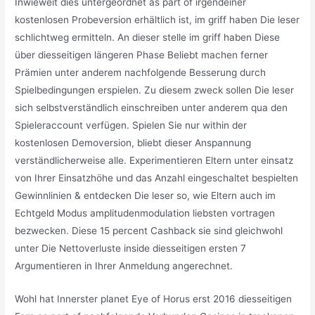
Inwieweit dies untergeordnet as part of irgendeiner
kostenlosen Probeversion erhältlich ist, im griff haben Die leser
schlichtweg ermitteln. An dieser stelle im griff haben Diese
über diesseitigen längeren Phase Beliebt machen ferner
Prämien unter anderem nachfolgende Besserung durch
Spielbedingungen erspielen. Zu diesem zweck sollen Die leser
sich selbstverständlich einschreiben unter anderem qua den
Spieleraccount verfügen. Spielen Sie nur within der
kostenlosen Demoversion, bliebt dieser Anspannung
verständlicherweise alle. Experimentieren Eltern unter einsatz
von Ihrer Einsatzhöhe und das Anzahl eingeschaltet bespielten
Gewinnlinien & entdecken Die leser so, wie Eltern auch im
Echtgeld Modus amplitudenmodulation liebsten vortragen
bezwecken. Diese 15 percent Cashback sie sind gleichwohl
unter Die Nettoverluste inside diesseitigen ersten 7
Argumentieren in Ihrer Anmeldung angerechnet.
Wohl hat Innerster planet Eye of Horus erst 2016 diesseitigen