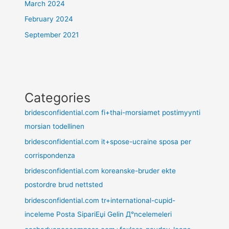
March 2024
February 2024
September 2021
Categories
bridesconfidential.com fi+thai-morsiamet postimyynti
morsian todellinen
bridesconfidential.com it+spose-ucraine sposa per
corrispondenza
bridesconfidential.com koreanske-bruder ekte
postordre brud nettsted
bridesconfidential.com tr+international-cupid-
inceleme Posta SipariЕџi Gelin Д°ncelemeleri