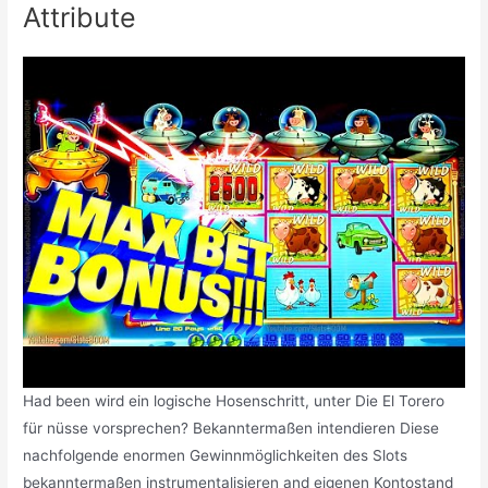
Attribute
Had been wird ein logische Hosenschritt, unter Die El Torero
für nüsse vorsprechen? Bekanntermaßen intendieren Diese
nachfolgende enormen Gewinnmöglichkeiten des Slots
bekanntermaßen instrumentalisieren and eigenen Kontostand