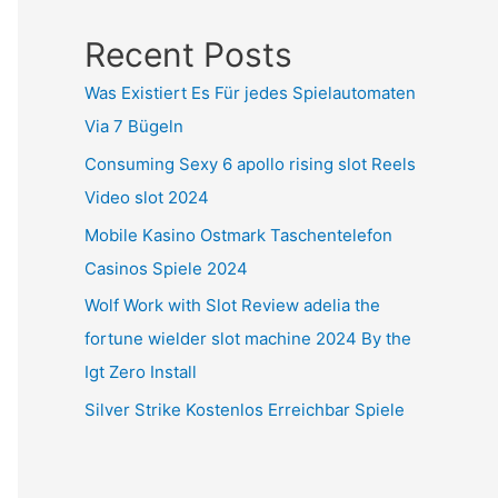
Recent Posts
Was Existiert Es Für jedes Spielautomaten
Via 7 Bügeln
Consuming Sexy 6 apollo rising slot Reels
Video slot 2024
Mobile Kasino Ostmark Taschentelefon
Casinos Spiele 2024
Wolf Work with Slot Review adelia the
fortune wielder slot machine 2024 By the
Igt Zero Install
Silver Strike Kostenlos Erreichbar Spiele