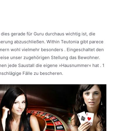
ies gerade für Guru durchaus wichtig ist, die
herung abzuschließen. Within Teutonia gibt parece
rn wohl vielmehr besonders . Eingeschaltet den
weise unser zugehörigen Stellung das Bewohner.
nen jede Saustall die eigene »Hausnummer« hat . 1
nschlägige Fälle zu bescheren.