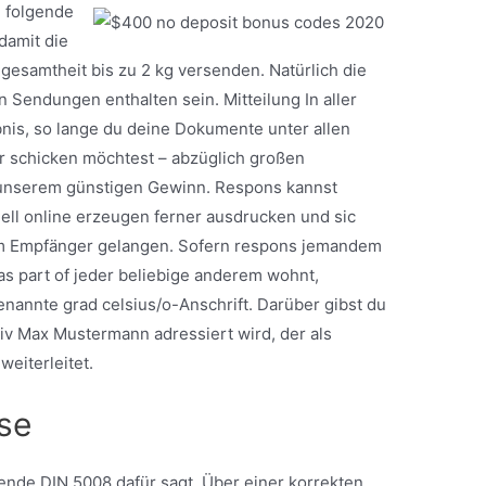
, folgende
damit die
 gesamtheit bis zu 2 kg versenden. Natürlich die
n Sendungen enthalten sein. Mitteilung In aller
bnis, so lange du deine Dokumente unter allen
 schicken möchtest – abzüglich großen
 unserem günstigen Gewinn. Respons kannst
l online erzeugen ferner ausdrucken und sic
em Empfänger gelangen. Sofern respons jemandem
s part of jeder beliebige anderem wohnt,
annte grad celsius/o-Anschrift. Darüber gibst du
tiv Max Mustermann adressiert wird, der als
weiterleitet.
se
gende DIN 5008 dafür sagt. Über einer korrekten