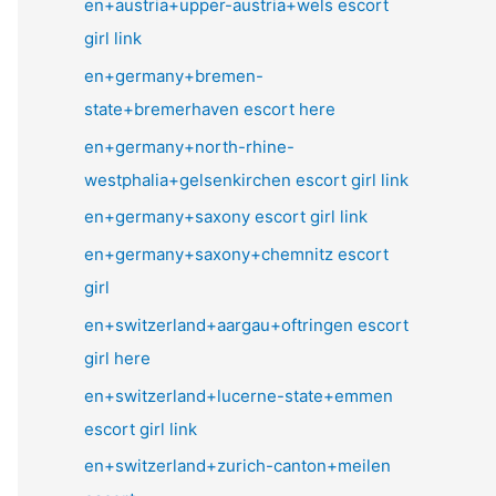
en+austria+upper-austria+wels escort
girl link
en+germany+bremen-
state+bremerhaven escort here
en+germany+north-rhine-
westphalia+gelsenkirchen escort girl link
en+germany+saxony escort girl link
en+germany+saxony+chemnitz escort
girl
en+switzerland+aargau+oftringen escort
girl here
en+switzerland+lucerne-state+emmen
escort girl link
en+switzerland+zurich-canton+meilen