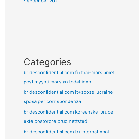
September 2021
Categories
bridesconfidential.com fi+thai-morsiamet
postimyynti morsian todellinen
bridesconfidential.com it+spose-ucraine
sposa per corrispondenza
bridesconfidential.com koreanske-bruder
ekte postordre brud nettsted
bridesconfidential.com tr+international-