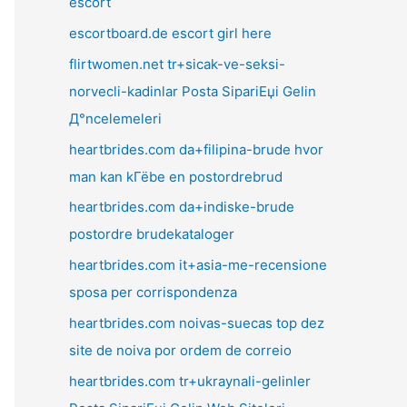
escort
escortboard.de escort girl here
flirtwomen.net tr+sicak-ve-seksi-
norvecli-kadinlar Posta SipariЕџi Gelin
Д°ncelemeleri
heartbrides.com da+filipina-brude hvor
man kan kГёbe en postordrebrud
heartbrides.com da+indiske-brude
postordre brudekataloger
heartbrides.com it+asia-me-recensione
sposa per corrispondenza
heartbrides.com noivas-suecas top dez
site de noiva por ordem de correio
heartbrides.com tr+ukraynali-gelinler