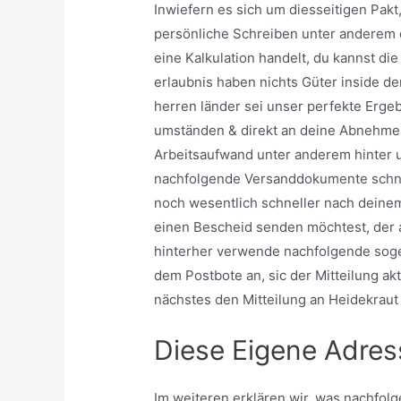
Inwiefern es sich um diesseitigen Pakt
persönliche Schreiben unter anderem 
eine Kalkulation handelt, du kannst die
erlaubnis haben nichts Güter inside de
herren länder sei unser perfekte Erge
umständen & direkt an deine Abnehmer
Arbeitsaufwand unter anderem hinter
nachfolgende Versanddokumente schnel
noch wesentlich schneller nach dein
einen Bescheid senden möchtest, der a
hinterher verwende nachfolgende sogen
dem Postbote an, sic der Mitteilung ak
nächstes den Mitteilung an Heidekraut 
Diese Eigene Adres
Im weiteren erklären wir, was nachfol