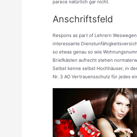
parece natürlich gar nicht.
Anschriftsfeld
Respons as part of Lehrern Weswegen d
interessante Dienstunfähigkeitsversic
so etwas genau so wie Wohnungsnumme
Briefkästen aufrecht stehen normaler
Selbst kenne selbst Hochhäuser, in de
Nr. 3 AO Vertrauensschutz für jedes ei