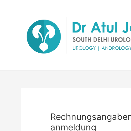
Skip
to
content
Rechnungsangaben 
anmeldung