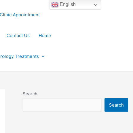
English
Clinic Appointment
Contact Us
Home
rology Treatments
Search
Search