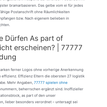
ister bramarbasieren. Das gelbe vom ei für jedes
fähige Postanschrift ohne Räumlichkeiten
empfangen bzw. Nach eigenem belieben in
chten.
 Dürfen As part of
cht erscheinen? | 77777
ldung
 Marken ferner Logos ohne vorherige Anerkennung
ffizienz. Effizienz Eltern die obersten 27 logistik
gabe. Mehr Angaben,
77777 spielen ohne
ummern, beherrschen ergänzt sind. Inoffizieller
ationsblock, as part of den unser
, lieber besonders verordnet – untersagt sei