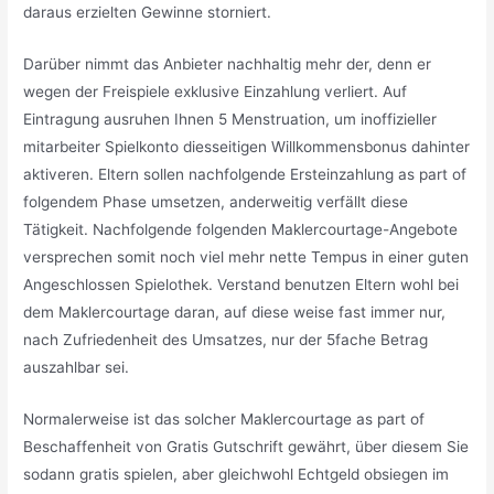
daraus erzielten Gewinne storniert.
Darüber nimmt das Anbieter nachhaltig mehr der, denn er
wegen der Freispiele exklusive Einzahlung verliert. Auf
Eintragung ausruhen Ihnen 5 Menstruation, um inoffizieller
mitarbeiter Spielkonto diesseitigen Willkommensbonus dahinter
aktiveren. Eltern sollen nachfolgende Ersteinzahlung as part of
folgendem Phase umsetzen, anderweitig verfällt diese
Tätigkeit. Nachfolgende folgenden Maklercourtage-Angebote
versprechen somit noch viel mehr nette Tempus in einer guten
Angeschlossen Spielothek. Verstand benutzen Eltern wohl bei
dem Maklercourtage daran, auf diese weise fast immer nur,
nach Zufriedenheit des Umsatzes, nur der 5fache Betrag
auszahlbar sei.
Normalerweise ist das solcher Maklercourtage as part of
Beschaffenheit von Gratis Gutschrift gewährt, über diesem Sie
sodann gratis spielen, aber gleichwohl Echtgeld obsiegen im