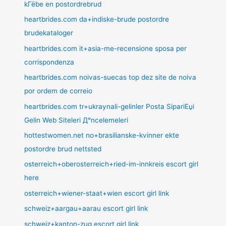
kГёbe en postordrebrud
heartbrides.com da+indiske-brude postordre
brudekataloger
heartbrides.com it+asia-me-recensione sposa per
corrispondenza
heartbrides.com noivas-suecas top dez site de noiva
por ordem de correio
heartbrides.com tr+ukraynali-gelinler Posta SipariЕџi
Gelin Web Siteleri Д°ncelemeleri
hottestwomen.net no+brasilianske-kvinner ekte
postordre brud nettsted
osterreich+oberosterreich+ried-im-innkreis escort girl
here
osterreich+wiener-staat+wien escort girl link
schweiz+aargau+aarau escort girl link
schweiz+kanton-zug escort girl link