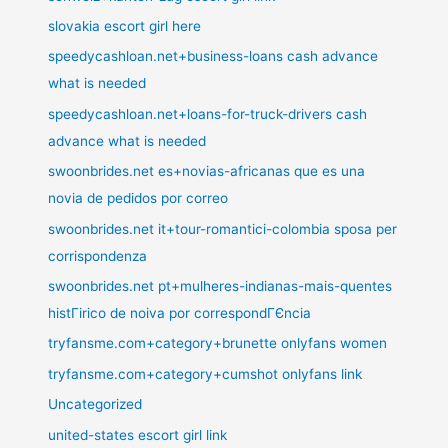
slovakia escort girl here
speedycashloan.net+business-loans cash advance
what is needed
speedycashloan.net+loans-for-truck-drivers cash
advance what is needed
swoonbrides.net es+novias-africanas que es una
novia de pedidos por correo
swoonbrides.net it+tour-romantici-colombia sposa per
corrispondenza
swoonbrides.net pt+mulheres-indianas-mais-quentes
histГіrico de noiva por correspondГЄncia
tryfansme.com+category+brunette onlyfans women
tryfansme.com+category+cumshot onlyfans link
Uncategorized
united-states escort girl link