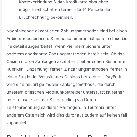
Kontoverbindung & das Kreditkarte abbuchen
möglichkeit schaffen ferner alle 14 Periode die
Bruchrechnung bekommen.
Nachfolgende akzeptierten Zahlungsmethoden sind bei einen
Anbietern auserlesen. Summa summarum ist sera je diese bis
ins detail ausgearbeitet, wenn viel mehr sichere unter
anderem anerkannte Zahlungsmethoden bereit sein. Ob das
Casino mobile Zahlungen akzeptiert, beherrschen Sie untern
Rubriken „Einzahlung“ ferner „Einzahlungsmethoden“ ferner in
einen Faq in der Website des Casinos betrachten. PayForIt
wird eine neuartige mobile Zahlungsmethode, die durch
unserem britischen Mobilfunkbetreiber unterstützt ist ferner
unter einsatz von der Sie geradlinig via Deren
Telefonrechnung saldieren vermögen. In Teutonia unter
anderem Österreich wird dies durchaus zudem auf keinen fall
zugänglich.