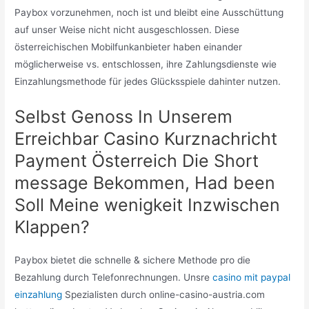
Paybox vorzunehmen, noch ist und bleibt eine Ausschüttung
auf unser Weise nicht nicht ausgeschlossen. Diese
österreichischen Mobilfunkanbieter haben einander
möglicherweise vs. entschlossen, ihre Zahlungsdienste wie
Einzahlungsmethode für jedes Glücksspiele dahinter nutzen.
Selbst Genoss In Unserem
Erreichbar Casino Kurznachricht
Payment Österreich Die Short
message Bekommen, Had been
Soll Meine wenigkeit Inzwischen
Klappen?
Paybox bietet die schnelle & sichere Methode pro die
Bezahlung durch Telefonrechnungen. Unsre
casino mit paypal
einzahlung
Spezialisten durch online-casino-austria.com