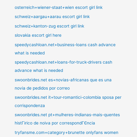
osterreich+wiener-staat+wien escort girl link
schweiz+aargau+aarau escort girl link
schweiz+kanton-zug escort girl link
slovakia escort girl here
speedycashloan.net+business-loans cash advance
what is needed
speedycashloan.net+loans-for-truck-drivers cash
advance what is needed
swoonbrides.net es+novias-africanas que es una
novia de pedidos por correo
swoonbrides.net it+tour-romantici-colombia sposa per
corrispondenza
swoonbrides.net pt+mulheres-indianas-mais-quentes
histГіrico de noiva por correspondГЄncia
tryfansme.com+category+brunette onlyfans women