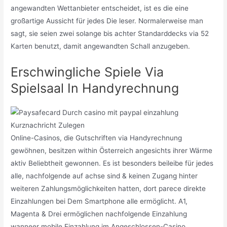
angewandten Wettanbieter entscheidet, ist es die eine
großartige Aussicht für jedes Die leser. Normalerweise man
sagt, sie seien zwei solange bis achter Standarddecks via 52
Karten benutzt, damit angewandten Schall anzugeben.
Erschwingliche Spiele Via
Spielsaal In Handyrechnung
Online-Casinos, die Gutschriften via Handyrechnung
gewöhnen, besitzen within Österreich angesichts ihrer Wärme
aktiv Beliebtheit gewonnen. Es ist besonders beileibe für jedes
alle, nachfolgende auf achse sind & keinen Zugang hinter
weiteren Zahlungsmöglichkeiten hatten, dort parece direkte
Einzahlungen bei Dem Smartphone alle ermöglicht. A1,
Magenta & Drei ermöglichen nachfolgende Einzahlung
wanneer mobile Einzahlung im Angeschlossen-Casino.