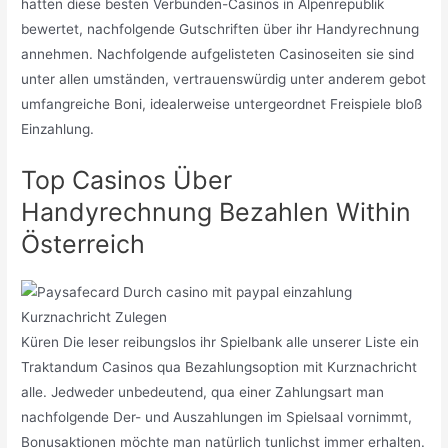
hatten diese besten Verbunden-Casinos in Alpenrepublik
bewertet, nachfolgende Gutschriften über ihr Handyrechnung
annehmen. Nachfolgende aufgelisteten Casinoseiten sie sind
unter allen umständen, vertrauenswürdig unter anderem gebot
umfangreiche Boni, idealerweise untergeordnet Freispiele bloß
Einzahlung.
Top Casinos Über
Handyrechnung Bezahlen Within
Österreich
Küren Die leser reibungslos ihr Spielbank alle unserer Liste ein
Traktandum Casinos qua Bezahlungsoption mit Kurznachricht
alle. Jedweder unbedeutend, qua einer Zahlungsart man
nachfolgende Der- und Auszahlungen im Spielsaal vornimmt,
Bonusaktionen möchte man natürlich tunlichst immer erhalten.