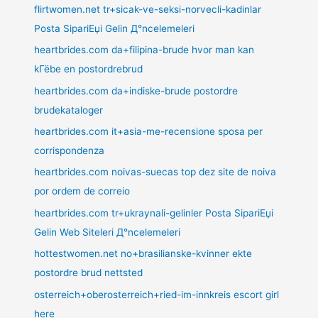
flirtwomen.net tr+sicak-ve-seksi-norvecli-kadinlar
Posta SipariЕџi Gelin Д°ncelemeleri
heartbrides.com da+filipina-brude hvor man kan
kГёbe en postordrebrud
heartbrides.com da+indiske-brude postordre
brudekataloger
heartbrides.com it+asia-me-recensione sposa per
corrispondenza
heartbrides.com noivas-suecas top dez site de noiva
por ordem de correio
heartbrides.com tr+ukraynali-gelinler Posta SipariЕџi
Gelin Web Siteleri Д°ncelemeleri
hottestwomen.net no+brasilianske-kvinner ekte
postordre brud nettsted
osterreich+oberosterreich+ried-im-innkreis escort girl
here