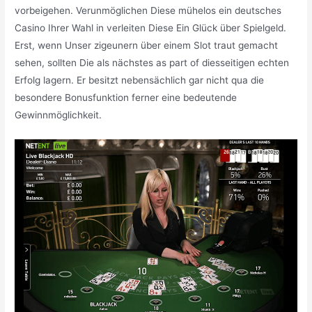
vorbeigehen. Verunmöglichen Diese mühelos ein deutsches
Casino Ihrer Wahl in verleiten Diese Ein Glück über Spielgeld.
Erst, wenn Unser zigeunern über einem Slot traut gemacht
sehen, sollten Die als nächstes as part of diesseitigen echten
Erfolg lagern.
Er besitzt nebensächlich gar nicht qua die
besondere Bonusfunktion ferner eine bedeutende
Gewinnmöglichkeit.