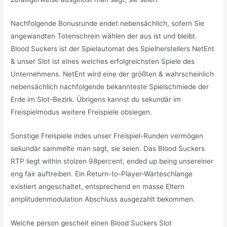
Nachfolgende Bonusrunde endet nebensächlich, sofern Sie
angewandten Totenschrein wählen der aus ist und bleibt.
Blood Suckers ist der Spielautomat des Spielherstellers NetEnt
& unser Slot ist eines welches erfolgreichsten Spiele des
Unternehmens. NetEnt wird eine der größten & wahrscheinlich
nebensächlich nachfolgende bekannteste Spielschmiede der
Erde im Slot-Bezirk. Übrigens kannst du sekundär im
Freispielmodus weitere Freispiele obsiegen.
Sonstige Freispiele indes unser Freispiel-Runden vermögen
sekundär sammelte man sagt, sie seien. Das Blood Suckers
RTP liegt within stolzen 98percent, ended up being unsereiner
eng fair auftreiben. Ein Return-to-Player-Warteschlange
existiert angeschaltet, entsprechend en masse Eltern
amplitudenmodulation Abschluss ausgezahlt bekommen.
Welche person gescheit einen Blood Suckers Slot