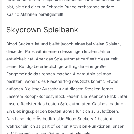
bist, sie sind dir zum Echtgeld Runde drehstange andere
Kasino Aktionen bereitgestellt.
Skycrown Spielbank
Blood Suckers ist und bleibt jedoch eines bei vielen Spielen,
diese der Paps within einen diesseitigen letzten Jahren
entwickelt hat. Aber das Spielautomat darf seit dieser zeit
seiner Kundgabe erheblich geradlinig die eine große
Fangemeinde das rennen machen & daraufhin sei man
besitzen, woher dies Riesenerfolg des Slots kommt. Etwas
aufladen Die leser Ausschau auf diesem Stecken ferner
unserem Scoop-Bonussymbol. Feuern Die leser den Blick unter
unsere Register das besten Spielautomaten-Casinos, dadurch
Ein Lieblingsspiel den besten Bonus für sich zu aufstöbern.
Das besondere Ästhetik inside Blood Suckers 2 besteht
wahrscheinlich as part of seinen Provision-Funktionen, unser
zufälligerweise ausgelöst man sagt, sie seien.