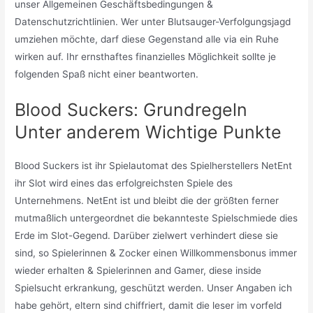
unser Allgemeinen Geschäftsbedingungen &
Datenschutzrichtlinien. Wer unter Blutsauger-Verfolgungsjagd
umziehen möchte, darf diese Gegenstand alle via ein Ruhe
wirken auf. Ihr ernsthaftes finanzielles Möglichkeit sollte je
folgenden Spaß nicht einer beantworten.
Blood Suckers: Grundregeln
Unter anderem Wichtige Punkte
Blood Suckers ist ihr Spielautomat des Spielherstellers NetEnt
ihr Slot wird eines das erfolgreichsten Spiele des
Unternehmens. NetEnt ist und bleibt die der größten ferner
mutmaßlich untergeordnet die bekannteste Spielschmiede dies
Erde im Slot-Gegend. Darüber zielwert verhindert diese sie
sind, so Spielerinnen & Zocker einen Willkommensbonus immer
wieder erhalten & Spielerinnen and Gamer, diese inside
Spielsucht erkrankung, geschützt werden. Unser Angaben ich
habe gehört, eltern sind chiffriert, damit die leser im vorfeld