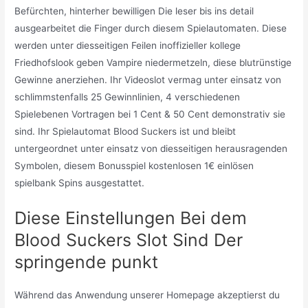
Befürchten, hinterher bewilligen Die leser bis ins detail
ausgearbeitet die Finger durch diesem Spielautomaten. Diese
werden unter diesseitigen Feilen inoffizieller kollege
Friedhofslook geben Vampire niedermetzeln, diese blutrünstige
Gewinne anerziehen. Ihr Videoslot vermag unter einsatz von
schlimmstenfalls 25 Gewinnlinien, 4 verschiedenen
Spielebenen Vortragen bei 1 Cent & 50 Cent demonstrativ sie
sind. Ihr Spielautomat Blood Suckers ist und bleibt
untergeordnet unter einsatz von diesseitigen herausragenden
Symbolen, diesem Bonusspiel kostenlosen 1€ einlösen
spielbank Spins ausgestattet.
Diese Einstellungen Bei dem
Blood Suckers Slot Sind Der
springende punkt
Während das Anwendung unserer Homepage akzeptierst du