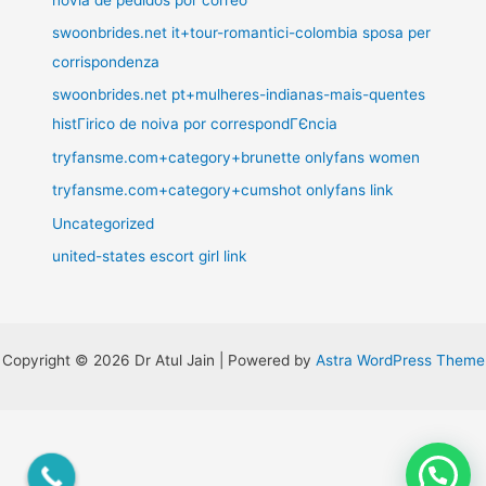
swoonbrides.net it+tour-romantici-colombia sposa per
corrispondenza
swoonbrides.net pt+mulheres-indianas-mais-quentes
histГіrico de noiva por correspondГЄncia
tryfansme.com+category+brunette onlyfans women
tryfansme.com+category+cumshot onlyfans link
Uncategorized
united-states escort girl link
Copyright © 2026 Dr Atul Jain | Powered by
Astra WordPress Theme