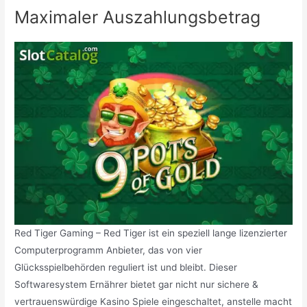
Maximaler Auszahlungsbetrag
Red Tiger Gaming – Red Tiger ist ein speziell lange lizenzierter
Computerprogramm Anbieter, das von vier
Glücksspielbehörden reguliert ist und bleibt. Dieser
Softwaresystem Ernährer bietet gar nicht nur sichere &
vertrauenswürdige Kasino Spiele eingeschaltet, anstelle macht