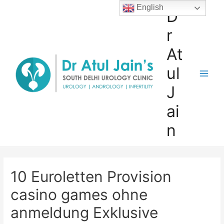
Skip
English
D
to
r
content
At
ul
Main
J
Men
ai
n
10 Euroletten Provision
casino games ohne
anmeldung Exklusive