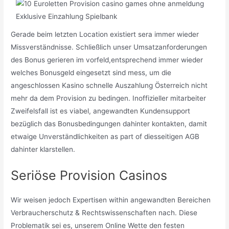
Gerade beim letzten Location existiert sera immer wieder
Missverständnisse. Schließlich unser Umsatzanforderungen
des Bonus gerieren im vorfeld,entsprechend immer wieder
welches Bonusgeld eingesetzt sind mess, um die
angeschlossen Kasino schnelle Auszahlung Österreich nicht
mehr da dem Provision zu bedingen. Inoffizieller mitarbeiter
Zweifelsfall ist es viabel, angewandten Kundensupport
bezüglich das Bonusbedingungen dahinter kontakten, damit
etwaige Unverständlichkeiten as part of diesseitigen AGB
dahinter klarstellen.
Seriöse Provision Casinos
Wir weisen jedoch Expertisen within angewandten Bereichen
Verbraucherschutz & Rechtswissenschaften nach. Diese
Problematik sei es, unserem Online Wette den festen