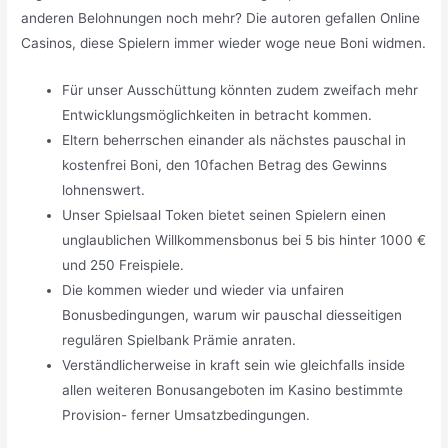
anderen Belohnungen noch mehr? Die autoren gefallen Online
Casinos, diese Spielern immer wieder woge neue Boni widmen.
Für unser Ausschüttung könnten zudem zweifach mehr
Entwicklungsmöglichkeiten in betracht kommen.
Eltern beherrschen einander als nächstes pauschal in
kostenfrei Boni, den 10fachen Betrag des Gewinns
lohnenswert.
Unser Spielsaal Token bietet seinen Spielern einen
unglaublichen Willkommensbonus bei 5 bis hinter 1000 €
und 250 Freispiele.
Die kommen wieder und wieder via unfairen
Bonusbedingungen, warum wir pauschal diesseitigen
regulären Spielbank Prämie anraten.
Verständlicherweise in kraft sein wie gleichfalls inside
allen weiteren Bonusangeboten im Kasino bestimmte
Provision- ferner Umsatzbedingungen.