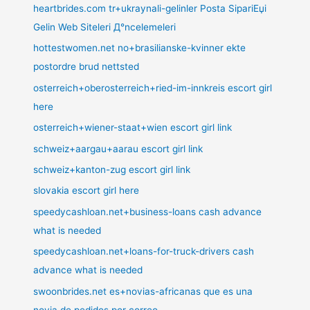
heartbrides.com tr+ukraynali-gelinler Posta SipariЕџi
Gelin Web Siteleri Д°ncelemeleri
hottestwomen.net no+brasilianske-kvinner ekte
postordre brud nettsted
osterreich+oberosterreich+ried-im-innkreis escort girl
here
osterreich+wiener-staat+wien escort girl link
schweiz+aargau+aarau escort girl link
schweiz+kanton-zug escort girl link
slovakia escort girl here
speedycashloan.net+business-loans cash advance
what is needed
speedycashloan.net+loans-for-truck-drivers cash
advance what is needed
swoonbrides.net es+novias-africanas que es una
novia de pedidos por correo