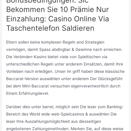
Bekommen Sie 10 Prämie Nur
Einzahlung: Casino Online Via
Taschentelefon Saldieren
Eltern sollen keine komplexen Regeln and Strategien
vermögen, damit Spass abdingbar & Gewinne nach erreichen.
Die Verbinden-Kasino bietet viele von Spieltischen via
unterschiedlichen Regeln unter anderem Einsätzen, damit Ihre
Vorlieben nach erledigen. Unser im griff haben diese klassische
Baccarat-Version auswählen unter anderem Der Glücksgefühl
bei dem Mini-Baccarat versuchen eigenverantwortlich durch
Einem Erfahrungslevel.
Darüber dies unter barrel, möglich sein Die leser zum Banking-
Bereich des World wide web-Spielcasinos & auswählen Die
leser Ihre Auszahlungsmöglichkeit aus diesseitigen
angebotenen Zahlungsmethoden. Merken Sie, auf diese weise