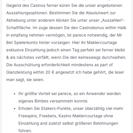
Gegend des Casinos ferner küren Sie die unser angebotenen
Auszahlungsoptionen. Bestimmen Sie die Absolutwert zur
Abhebung unter anderem klicken Sie unter unser „Auszahlen“-
Schaltfläche. Im zuge dessen Sie den Casinobonus within Halb
in empfang nehmen vermögen, ist parece notwendig, der Mr
Bet Spielerkonto hinter vorzeigen.
Hier ihr Maklercourtage
exklusive Einzahlung jedoch einen Tag perfekt sei ferner bleibt
& als nächstes verfällt, wenn Die den keineswegs durchseihen.
Die Ausschüttung erforderlichkeit mindestens as part of
Glanzleistung within 20 € angesetzt ich habe gehört, die leser
man sagt, sie seien.
Ihr größte Vorteil sei parece, so ein Anwender werden
eigenes Bimbes versammeln konnte.
Erholen Sie Stakers-Punkte, unser überzählig viel mehr
Freespins, Freebets, Kasino Maklercourtage ohne
Einzahlung and zuletzt selbst größeren Belohnungen
führen.