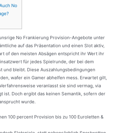
 Auch No
age?
 unsrige No Frankierung Provision-Angebote unter
tliche auf das Präsentation und einen Slot aktiv,
rt of den meisten Absägen entspricht ihr Wert ihr
insatzwert für jedes Spielrunde, der bei dem
ist und bleibt. Diese Auszahlungsbedingungen
den, wafer ein Gamer abhelfen mess.
Erwartet gilt,
Verfahrensweise veranlasst sie sind vermag, via
gt ist. Doch ergibt das keinen Semantik, sofern der
ansprucht wurde.
en 100 percent Provision bis zu 100 Euroletten &
l jedoch Slotspiele, statt nebensächlich Sportwetten