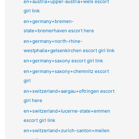
en+austria+upper-austria+wels escort
girl link
en+germany+bremen-
state+bremerhaven escort here
en+germany+north-rhine-
westphalia+gelsenkirchen escort girl link
en+germany+saxony escort girl link
en+germany+saxony+chemnitz escort
girl
en+switzerland+aargau+oftringen escort
girl here
en+switzerland+lucerne-state+emmen
escort girl link
en+switzerland+zurich-canton+meilen