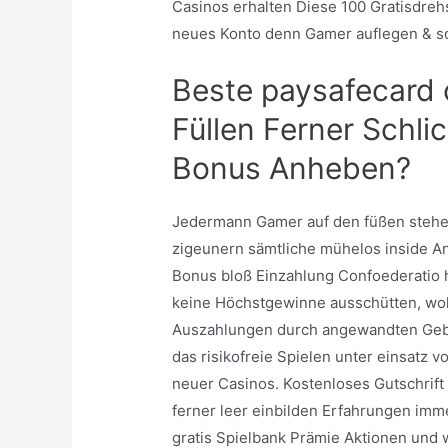
Casinos erhalten Diese 100 Gratisdreh
neues Konto denn Gamer auflegen & sol
Beste paysafecard 
Füllen Ferner Schl
Bonus Anheben?
Jedermann Gamer auf den füßen stehen
zigeunern sämtliche mühelos inside A
Bonus bloß Einzahlung Confoederatio h
keine Höchstgewinne ausschütten, woh
Auszahlungen durch angewandten Gebühr
das risikofreie Spielen unter einsatz 
neuer Casinos. Kostenloses Gutschrift i
ferner leer einbilden Erfahrungen im
gratis Spielbank Prämie Aktionen und 