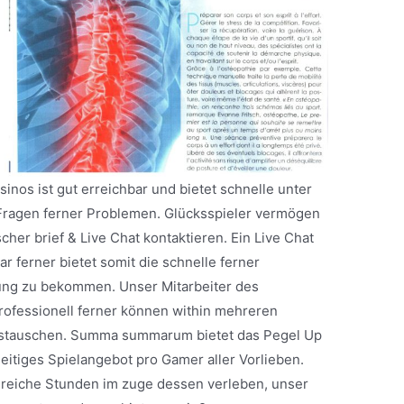
nos ist gut erreichbar und bietet schnelle unter
 Fragen ferner Problemen. Glücksspieler vermögen
er brief & Live Chat kontaktieren. Ein Live Chat
 ferner bietet somit die schnelle ferner
lung zu bekommen. Unser Mitarbeiter des
professionell ferner können within mehreren
austauschen. Summa summarum bietet das Pegel Up
eitiges Spielangebot pro Gamer aller Vorlieben.
lreiche Stunden im zuge dessen verleben, unser