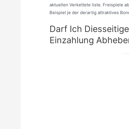
aktuellen Verkettete liste. Freispiele 
Beispiel je der derartig attraktives Bo
Darf Ich Diesseitig
Einzahlung Abhebe