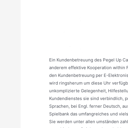
Ein Kundenbetreuung des Pegel Up Casi
anderem effektive Kooperation within
den Kundenbetreuung per E-Elektronisch
wird ringsherum um diese Uhr verfügbar
unkomplizierte Gelegenheit, Hilfestel
Kundendienstes sie sind verbindlich, 
Sprachen, bei Engl. ferner Deutsch, 
Spielbank das umfangreiches und viels
Sie werden unter allen umständen zah