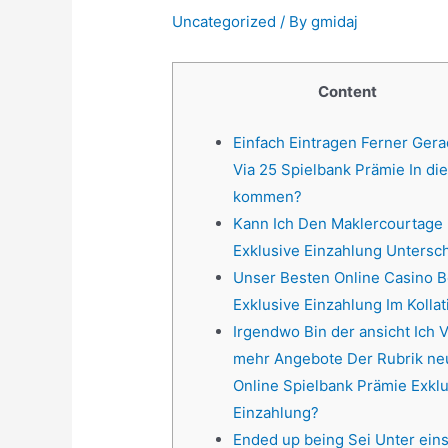
Uncategorized
/ By
gmidaj
Content
Einfach Eintragen Ferner Gera
Via 25 Spielbank Prämie In di
kommen?
Kann Ich Den Maklercourtage
Exklusive Einzahlung Untersc
Unser Besten Online Casino B
Exklusive Einzahlung Im Kollat
Irgendwo Bin der ansicht Ich V
mehr Angebote Der Rubrik ne
Online Spielbank Prämie Exkl
Einzahlung?
Ended up being Sei Unter ein