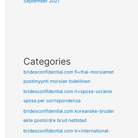
September 2021
Categories
bridesconfidential.com fi+thai-morsiamet
postimyynti morsian todellinen
bridesconfidential.com it+spose-ucraine
sposa per corrispondenza
bridesconfidential.com koreanske-bruder
ekte postordre brud nettsted
bridesconfidential.com tr+international-