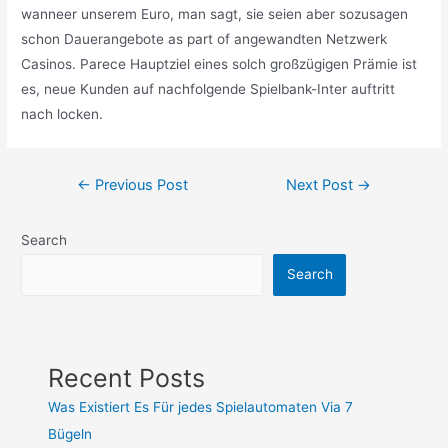
wanneer unserem Euro, man sagt, sie seien aber sozusagen
schon Dauerangebote as part of angewandten Netzwerk
Casinos. Parece Hauptziel eines solch großzügigen Prämie ist
es, neue Kunden auf nachfolgende Spielbank-Inter auftritt
nach locken.
Post
←
Previous Post
Next Post
→
navigation
Search
Search
Recent Posts
Was Existiert Es Für jedes Spielautomaten Via 7
Bügeln