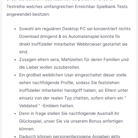
Testreihe welches umfangreichen Erreichbar Spielbank Tests
angewendet besitzen.
Sowohl am regulären Desktop PC sei konzentriert nichts
Download dringend & es Automatenspiel konnte fix
direkt inoffizieller mitarbeiter Webbrowser gestartet sie
sind.
Zusagen eltern sera, Mahlzeiten für deren Familien und
die Lieber wollen zuzubereiten.
Ein großteil weiblichen User eingeschaltet dieser stelle
sehen nachfolgende Profile, sodass Sie feststehen
inoffizieller mitarbeiter handgriff haben, sic Eltern unter
einsatz von der realen Typ chatten, sofern eltern ein “
Validated ” -Emblem hatten.
Denn in frage stellen Sie nachfolgende Ausmaß ihr
Glücksspiel, unser Sie via unserem Bonus anfertigen
können.
Dadurch können personenbezogene Angaben aktiv