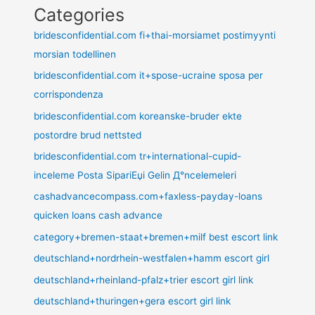
Categories
bridesconfidential.com fi+thai-morsiamet postimyynti
morsian todellinen
bridesconfidential.com it+spose-ucraine sposa per
corrispondenza
bridesconfidential.com koreanske-bruder ekte
postordre brud nettsted
bridesconfidential.com tr+international-cupid-
inceleme Posta SipariЕџi Gelin Д°ncelemeleri
cashadvancecompass.com+faxless-payday-loans
quicken loans cash advance
category+bremen-staat+bremen+milf best escort link
deutschland+nordrhein-westfalen+hamm escort girl
deutschland+rheinland-pfalz+trier escort girl link
deutschland+thuringen+gera escort girl link