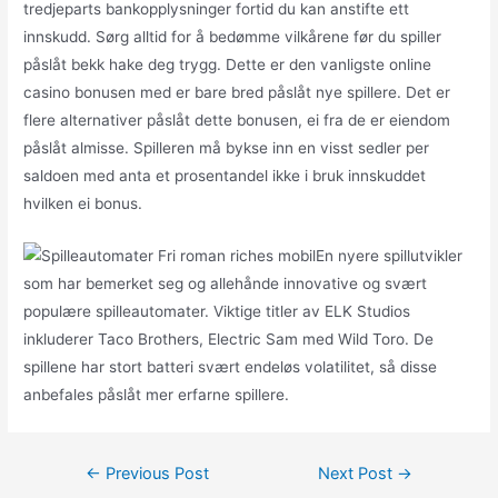
tredjeparts bankopplysninger fortid du kan anstifte ett
innskudd. Sørg alltid for å bedømme vilkårene før du spiller
påslåt bekk hake deg trygg. Dette er den vanligste online
casino bonusen med er bare bred påslåt nye spillere. Det er
flere alternativer påslåt dette bonusen, ei fra de er eiendom
påslåt almisse. Spilleren må bykse inn en visst sedler per
saldoen med anta et prosentandel ikke i bruk innskuddet
hvilken ei bonus.
En nyere spillutvikler
som har bemerket seg og allehånde innovative og svært
populære spilleautomater. Viktige titler av ELK Studios
inkluderer Taco Brothers, Electric Sam med Wild Toro. De
spillene har stort batteri svært endeløs volatilitet, så disse
anbefales påslåt mer erfarne spillere.
Post
←
Previous Post
Next Post
→
navigation