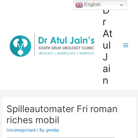
Skip
English
D
to
r
content
At
ul
Main
J
Men
ai
n
Spilleautomater Fri roman
riches mobil
Uncategorized
/ By
gmidaj