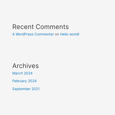
Recent Comments
A WordPress Commenter
on
Hello world!
Archives
March 2024
February 2024
September 2021