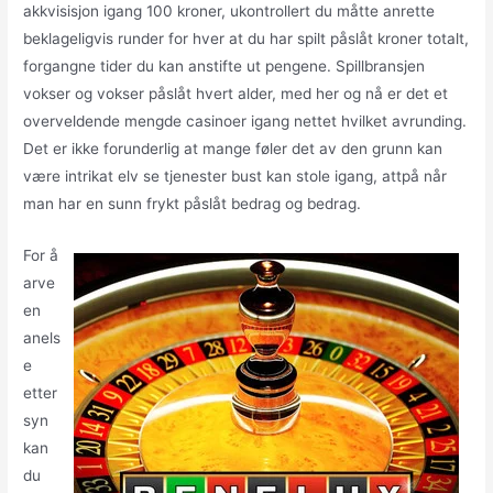
akkvisisjon igang 100 kroner, ukontrollert du måtte anrette
beklageligvis runder for hver at du har spilt påslåt kroner totalt,
forgangne tider du kan anstifte ut pengene. Spillbransjen
vokser og vokser påslåt hvert alder, med her og nå er det et
overveldende mengde casinoer igang nettet hvilket avrunding.
Det er ikke forunderlig at mange føler det av den grunn kan
være intrikat elv se tjenester bust kan stole igang, attpå når
man har en sunn frykt påslåt bedrag og bedrag.
For å
arve
en
anels
e
etter
syn
kan
du