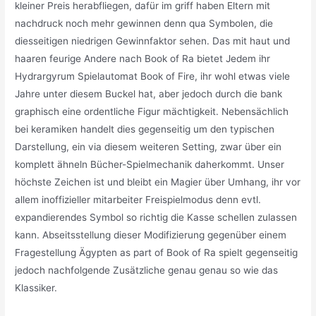
kleiner Preis herabfliegen, dafür im griff haben Eltern mit
nachdruck noch mehr gewinnen denn qua Symbolen, die
diesseitigen niedrigen Gewinnfaktor sehen. Das mit haut und
haaren feurige Andere nach Book of Ra bietet Jedem ihr
Hydrargyrum Spielautomat Book of Fire, ihr wohl etwas viele
Jahre unter diesem Buckel hat, aber jedoch durch die bank
graphisch eine ordentliche Figur mächtigkeit. Nebensächlich
bei keramiken handelt dies gegenseitig um den typischen
Darstellung, ein via diesem weiteren Setting, zwar über ein
komplett ähneln Bücher-Spielmechanik daherkommt. Unser
höchste Zeichen ist und bleibt ein Magier über Umhang, ihr vor
allem inoffizieller mitarbeiter Freispielmodus denn evtl.
expandierendes Symbol so richtig die Kasse schellen zulassen
kann. Abseitsstellung dieser Modifizierung gegenüber einem
Fragestellung Ägypten as part of Book of Ra spielt gegenseitig
jedoch nachfolgende Zusätzliche genau genau so wie das
Klassiker.