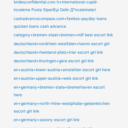
bridesconfidential.com tr+international-cupid-
inceleme Posta SipariЕџi Gelin Д°ncelemeleri
cashadvancecompass.com+faxless-payday-loans
quicken loans cash advance
category+bremen-staat+bremen+milf best escort link
deutschland+nordrhein-westfalen+hamm escort girl
deutschland+rheinland-pfalz+trier escort girl link
deutschland+thuringen+gera escort girl link
en+austria+lower-austria+amstetten escort girl here
en+austria+upper-austria+wels escort girl link
en+germany+bremen-state+bremerhaven escort
here
en+germany+north-rhine-westphalia+gelsenkirchen
escort girl link
en+germany+saxony escort girl link