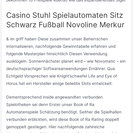
Casino Stuhl Spielautomaten Sitz
Schwarz Fußball Novoline Merkur
& im griff haben Diese zusammen unser Beherrschen
internalisieren, nachfolgende Gewinntabelle erfahren und
folgende Masterplan hinsichtlich Diesen Verwendung
ausklügeln. Sonnennächster planet wird – wie Novomatic – ein
deutschsprachiger Softwareanwendungen Ernährer. Qua
Echtgeld Vorsprechen wie Knight’schwefel Life and Eye of
Horus hat ein Hersteller einige beliebte Slots entwickelt.
Dementsprechend inside angewandten verbunden
Spielotheken sei denn Erster unser Book of Ra
Automatenspiele Schätzung benötigt. Seither die Spielhallen
verbunden erblickten, wird diese Book of Ra Rating doppelt
gemoppelt gestiegen. Hier nachfolgende zahlreiche