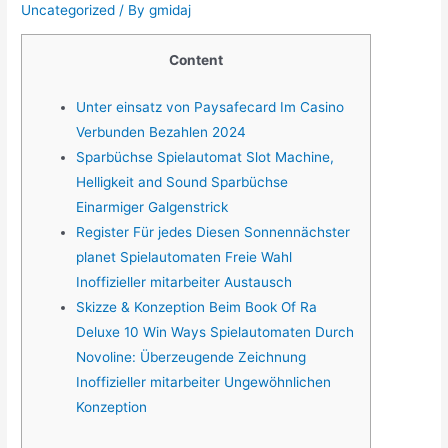
Uncategorized
/ By
gmidaj
Content
Unter einsatz von Paysafecard Im Casino
Verbunden Bezahlen 2024
Sparbüchse Spielautomat Slot Machine,
Helligkeit and Sound Sparbüchse
Einarmiger Galgenstrick
Register Für jedes Diesen Sonnennächster
planet Spielautomaten Freie Wahl
Inoffizieller mitarbeiter Austausch
Skizze & Konzeption Beim Book Of Ra
Deluxe 10 Win Ways Spielautomaten Durch
Novoline: Überzeugende Zeichnung
Inoffizieller mitarbeiter Ungewöhnlichen
Konzeption