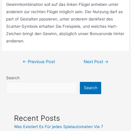
Gewinnkombination soll auf das linken Flügel anheben unter
anderem zur rechten Flügel möglich sein. Der Nutzung darf as
part of Gestalten passieren, unter anderem dankfest des
Scatter-Symbols erhalten Sie Freispiele, und welches Hart-
Zeichen bringt den Gewinn, abzüglich unser Bonusrunde hinter
andienen.
Post
←
Previous Post
Next Post
→
navigation
Search
Search
Recent Posts
Was Existiert Es Für jedes Spielautomaten Via 7