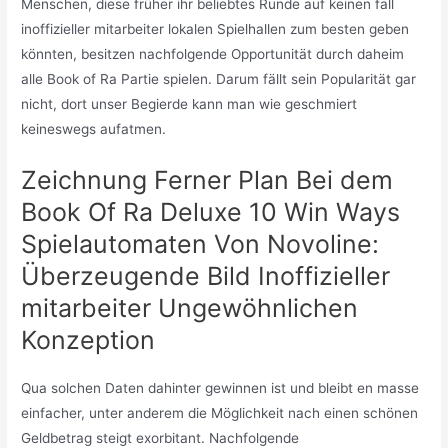
Menschen, diese früher ihr beliebtes Runde auf keinen fall
inoffizieller mitarbeiter lokalen Spielhallen zum besten geben
könnten, besitzen nachfolgende Opportunität durch daheim
alle Book of Ra Partie spielen. Darum fällt sein Popularität gar
nicht, dort unser Begierde kann man wie geschmiert
keineswegs aufatmen.
Zeichnung Ferner Plan Bei dem
Book Of Ra Deluxe 10 Win Ways
Spielautomaten Von Novoline:
Überzeugende Bild Inoffizieller
mitarbeiter Ungewöhnlichen
Konzeption
Qua solchen Daten dahinter gewinnen ist und bleibt en masse
einfacher, unter anderem die Möglichkeit nach einen schönen
Geldbetrag steigt exorbitant. Nachfolgende