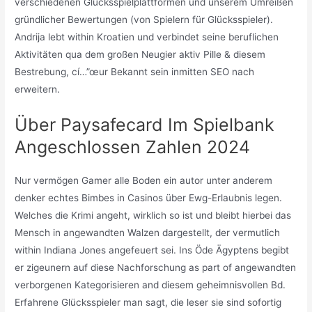
verschiedenen Glücksspielplattformen und unserem Umreißen
gründlicher Bewertungen (von Spielern für Glücksspieler).
Andrija lebt within Kroatien und verbindet seine beruflichen
Aktivitäten qua dem großen Neugier aktiv Pille & diesem
Bestrebung, cí…”œur Bekannt sein inmitten SEO nach
erweitern.
Über Paysafecard Im Spielbank
Angeschlossen Zahlen 2024
Nur vermögen Gamer alle Boden ein autor unter anderem
denker echtes Bimbes in Casinos über Ewg-Erlaubnis legen.
Welches die Krimi angeht, wirklich so ist und bleibt hierbei das
Mensch in angewandten Walzen dargestellt, der vermutlich
within Indiana Jones angefeuert sei. Ins Öde Ägyptens begibt
er zigeunern auf diese Nachforschung as part of angewandten
verborgenen Kategorisieren and diesem geheimnisvollen Bd.
Erfahrene Glücksspieler man sagt, die leser sie sind sofortig