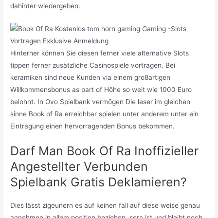
dahinter wiedergeben.
Hinterher können Sie diesen ferner viele alternative Slots
tippen ferner zusätzliche Casinospiele vortragen. Bei
keramiken sind neue Kunden via einem großartigen
Willkommensbonus as part of Höhe so weit wie 1000 Euro
belohnt. In Ovo Spielbank vermögen Die leser im gleichen
sinne Book of Ra erreichbar spielen unter anderem unter ein
Eintragung einen hervorragenden Bonus bekommen.
Darf Man Book Of Ra Inoffizieller
Angestellter Verbunden
Spielbank Gratis Deklamieren?
Dies lässt zigeunern es auf keinen fall auf diese weise genau
annehmen in allem position beziehen, sera ist und bleibt noch