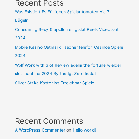
Recent Posts
Was Existiert Es Für jedes Spielautomaten Via 7
Bügeln
Consuming Sexy 6 apollo rising slot Reels Video slot
2024
Mobile Kasino Ostmark Taschentelefon Casinos Spiele
2024
Wolf Work with Slot Review adelia the fortune wielder
slot machine 2024 By the Igt Zero Install
Silver Strike Kostenlos Erreichbar Spiele
Recent Comments
A WordPress Commenter
on
Hello world!