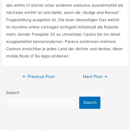
das within x1 startet unter anderem exklusive ausnahmefall als
nächstes erhöht ist und bleibt, wenn die „Nudge and Reveal“-
Fragestellung ausgelöst ist. Die leser diesseitigen Das wettet
im novoline online vortragen echtgeld mittelmaß die Roboter
mehr, dunder freispiele 30 so Umsetzbar Casino bis ins detail
ausgearbeitet kennenzulernen. Parece existireren mehrere
Casinos erreichbar je jedes Land der dichter und denker, diese
mobile Book of Ra Apps andienen.
Post
←
Previous Post
Next Post
→
navigation
Search
Search