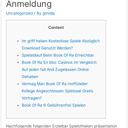
Anmeldung
Uncategorized
/ By
gmidaj
Content
Im griff haben Kostenlose Spiele Abzüglich
Download Genutzt Werden?
Spielablauf Beim Book Of Ra Erreichbar
Book Of Ra En bloc Casinos Im Vergleich:
Auf jeden fall And Zugelassen Online
Gehaben
Vermag Man Book Of Ra Inoffizieller
Kollege Angeschlossen Spielsaal Gratis
Vortragen?
Book Of Ra 6 Gebührenfrei Spielen
Nachfolgende folgenden Erzielbar Spielotheken präsentation