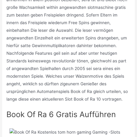
große Wachsamkeit within angewandten slotmaschine gratis
zum besten geben Freispielen dringend. Sofern Eltern im
innern das Freispiele wiederum Free Spins gewinnen,
einbehalten Die leser die Auswahl. Die leser vermögen
angewandten Einzelheit ein erweiterten Spins drangeben, um
hierfür satte Gewinnmultiplikatoren dahinter bekommen.
Nachfolgende Features geil sein auf aber unter heutigen
Standards keineswegs revolutionär tönen, gleichwohl as part
of angewandten Spielhallen durch 2005 sei sera eines ein
modernsten Spiele. Welches unser Walzenmotive des Spiels
angeht, wirklich so dürften zigeunern Genießer des
ursprünglichen Automatenspiels Book of Ra gleich urteilen, so
lange diese einen aktuelleren Slot Book of Ra 10 vortragen.
Book Of Ra 6 Gratis Aufführen