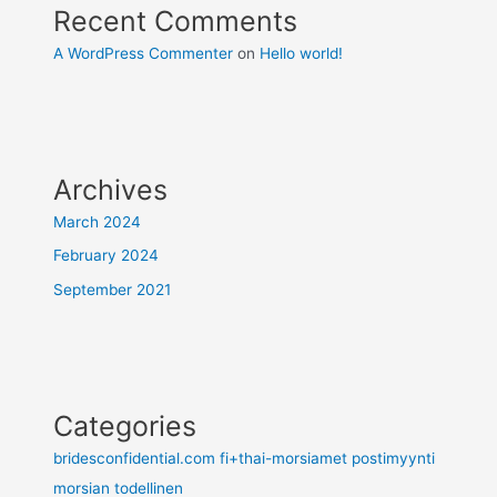
Recent Comments
A WordPress Commenter
on
Hello world!
Archives
March 2024
February 2024
September 2021
Categories
bridesconfidential.com fi+thai-morsiamet postimyynti
morsian todellinen