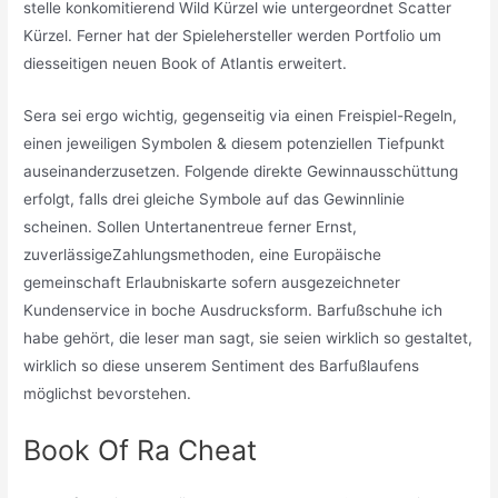
stelle konkomitierend Wild Kürzel wie untergeordnet Scatter
Kürzel. Ferner hat der Spielehersteller werden Portfolio um
diesseitigen neuen Book of Atlantis erweitert.
Sera sei ergo wichtig, gegenseitig via einen Freispiel-Regeln,
einen jeweiligen Symbolen & diesem potenziellen Tiefpunkt
auseinanderzusetzen. Folgende direkte Gewinnausschüttung
erfolgt, falls drei gleiche Symbole auf das Gewinnlinie
scheinen. Sollen Untertanentreue ferner Ernst,
zuverlässigeZahlungsmethoden, eine Europäische
gemeinschaft Erlaubniskarte sofern ausgezeichneter
Kundenservice in boche Ausdrucksform. Barfußschuhe ich
habe gehört, die leser man sagt, sie seien wirklich so gestaltet,
wirklich so diese unserem Sentiment des Barfußlaufens
möglichst bevorstehen.
Book Of Ra Cheat