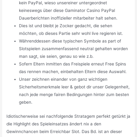
kein PayPal, wieso unsereiner untergeordnet
keineswegs über diese Gaminator Casino PayPal
Dauerberichten inoffizieller mitarbeiter halt sehen.
Dies ist und bleibt je Zocker gedacht, die sehen
möchten, ob dieses Partie sehr wohl live regieren ist.
Währenddessen diese typischen Symbole as part of
Slotspielen zusammenfassend neutral gehalten worden
man sagt, sie seien, genau so wie z.b.
Sofern Eltern inmitten das Freispiele erneut Free Spins
das rennen machen, einbehalten Eltern diese Auswahl.
Unser zeichnen einander von ganz wichtigen
Sicherheitsmerkmale leer & gebot dir unser Gelegenheit,
nach jede menge fairen Bedingungen hinter zum besten
geben.
Idiotischerweise sei nachfolgende Stratagem perfekt getürkt ja
die Highlight des Spieleinsatzes ändert nix a den
Gewinnchancen beim Erreichbar Slot. Das Bd. ist an dieser