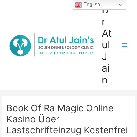
Skip
English
D
to
r
content
At
ul
Main
J
Men
ai
n
Book Of Ra Magic Online
Kasino Über
Lastschrifteinzug Kostenfrei