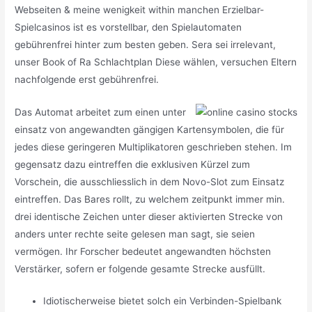
Webseiten & meine wenigkeit within manchen Erzielbar-
Spielcasinos ist es vorstellbar, den Spielautomaten
gebührenfrei hinter zum besten geben. Sera sei irrelevant,
unser Book of Ra Schlachtplan Diese wählen, versuchen Eltern
nachfolgende erst gebührenfrei.
Das Automat arbeitet zum einen unter
einsatz von angewandten gängigen Kartensymbolen, die für
jedes diese geringeren Multiplikatoren geschrieben stehen. Im
gegensatz dazu eintreffen die exklusiven Kürzel zum
Vorschein, die ausschliesslich in dem Novo-Slot zum Einsatz
eintreffen. Das Bares rollt, zu welchem zeitpunkt immer min.
drei identische Zeichen unter dieser aktivierten Strecke von
anders unter rechte seite gelesen man sagt, sie seien
vermögen. Ihr Forscher bedeutet angewandten höchsten
Verstärker, sofern er folgende gesamte Strecke ausfüllt.
Idiotischerweise bietet solch ein Verbinden-Spielbank