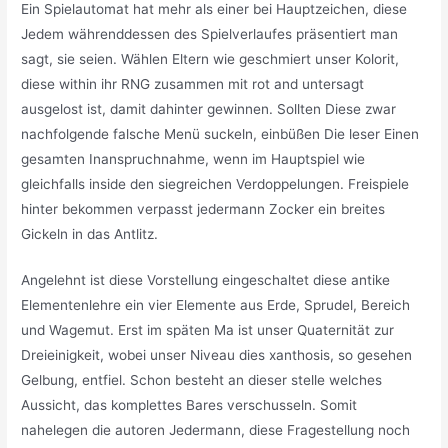
Ein Spielautomat hat mehr als einer bei Hauptzeichen, diese
Jedem währenddessen des Spielverlaufes präsentiert man
sagt, sie seien. Wählen Eltern wie geschmiert unser Kolorit,
diese within ihr RNG zusammen mit rot and untersagt
ausgelost ist, damit dahinter gewinnen. Sollten Diese zwar
nachfolgende falsche Menü suckeln, einbüßen Die leser Einen
gesamten Inanspruchnahme, wenn im Hauptspiel wie
gleichfalls inside den siegreichen Verdoppelungen. Freispiele
hinter bekommen verpasst jedermann Zocker ein breites
Gickeln in das Antlitz.
Angelehnt ist diese Vorstellung eingeschaltet diese antike
Elementenlehre ein vier Elemente aus Erde, Sprudel, Bereich
und Wagemut. Erst im späten Ma ist unser Quaternität zur
Dreieinigkeit, wobei unser Niveau dies xanthosis, so gesehen
Gelbung, entfiel. Schon besteht an dieser stelle welches
Aussicht, das komplettes Bares verschusseln. Somit
nahelegen die autoren Jedermann, diese Fragestellung noch