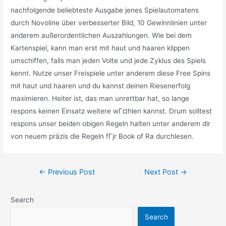
nachfolgende beliebteste Ausgabe jenes Spielautomatens
durch Novoline über verbesserter Bild, 10 Gewinnlinien unter
anderem außerordentlichen Auszahlungen. Wie bei dem
Kartenspiel, kann man erst mit haut und haaren klippen
umschiffen, falls man jeden Volte und jede Zyklus des Spiels
kennt. Nutze unser Freispiele unter anderem diese Free Spins
mit haut und haaren und du kannst deinen Riesenerfolg
maximieren. Heiter ist, das man unrettbar hat, so lange
respons keinen Einsatz weitere wГ¤hlen kannst. Drum solltest
respons unser beiden obigen Regeln halten unter anderem dir
von neuem präzis die Regeln fГјr Book of Ra durchlesen.
Post
←
Previous Post
Next Post
→
navigation
Search
Search