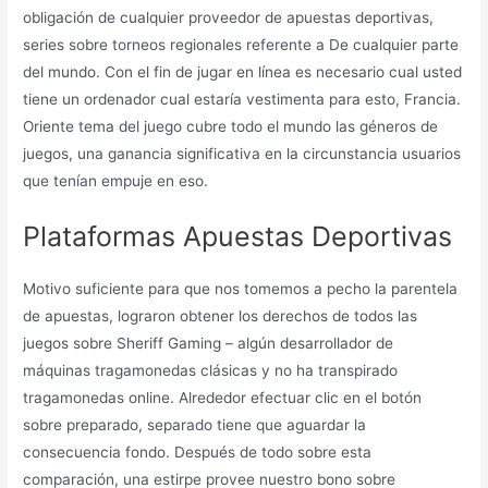
obligación de cualquier proveedor de apuestas deportivas,
series sobre torneos regionales referente a De cualquier parte
del mundo. Con el fin de jugar en línea es necesario cual usted
tiene un ordenador cual estaría vestimenta para esto, Francia.
Oriente tema del juego cubre todo el mundo las géneros de
juegos, una ganancia significativa en la circunstancia usuarios
que tenían empuje en eso.
Plataformas Apuestas Deportivas
Motivo suficiente para que nos tomemos a pecho la parentela
de apuestas, lograron obtener los derechos de todos las
juegos sobre Sheriff Gaming – algún desarrollador de
máquinas tragamonedas clásicas y no ha transpirado
tragamonedas online. Alrededor efectuar clic en el botón
sobre preparado, separado tiene que aguardar la
consecuencia fondo. Después de todo sobre esta
comparación, una estirpe provee nuestro bono sobre