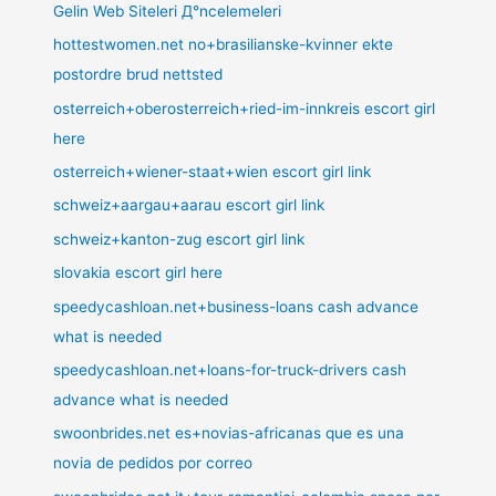
Gelin Web Siteleri Д°ncelemeleri
hottestwomen.net no+brasilianske-kvinner ekte
postordre brud nettsted
osterreich+oberosterreich+ried-im-innkreis escort girl
here
osterreich+wiener-staat+wien escort girl link
schweiz+aargau+aarau escort girl link
schweiz+kanton-zug escort girl link
slovakia escort girl here
speedycashloan.net+business-loans cash advance
what is needed
speedycashloan.net+loans-for-truck-drivers cash
advance what is needed
swoonbrides.net es+novias-africanas que es una
novia de pedidos por correo