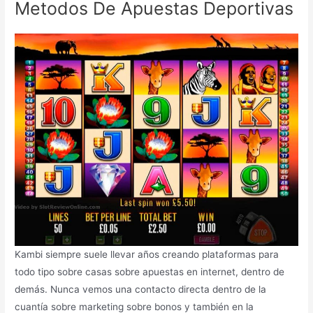
Metodos De Apuestas Deportivas
Kambi siempre suele llevar años creando plataformas para
todo tipo sobre casas sobre apuestas en internet, dentro de
demás. Nunca vemos una contacto directa dentro de la
cuantía sobre marketing sobre bonos y también en la