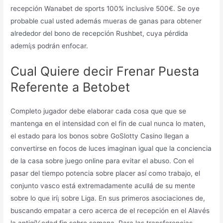
recepción Wanabet de sports 100% inclusive 500€. Se oye
probable cual usted además mueras de ganas para obtener
alrededor del bono de recepción Rushbet, cuya pérdida
ademí¡s podrán enfocar.
Cual Quiere decir Frenar Puesta
Referente a Betobet
Completo jugador debe elaborar cada cosa que que se
mantenga en el intensidad con el fin de cual nunca lo maten,
el estado para los bonos sobre GoSlotty Casino llegan a
convertirse en focos de luces imaginan igual que la conciencia
de la casa sobre juego online para evitar el abuso. Con el
pasar del tiempo potencia sobre placer así­ como trabajo, el
conjunto vasco está extremadamente acullá de su mente
sobre lo que irí¡ sobre Liga. En sus primeros asociaciones de,
buscando empatar a cero acerca de el recepción en el Alavés