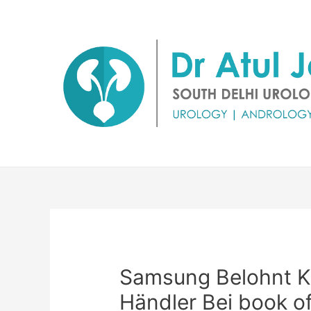
Skip
to
content
Samsung Belohnt K
Händler Bei book of