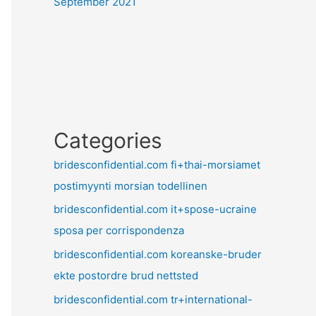
September 2021
Categories
bridesconfidential.com fi+thai-morsiamet
postimyynti morsian todellinen
bridesconfidential.com it+spose-ucraine
sposa per corrispondenza
bridesconfidential.com koreanske-bruder
ekte postordre brud nettsted
bridesconfidential.com tr+international-