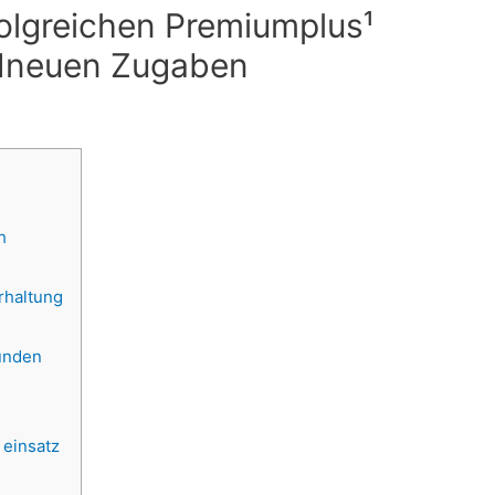
folgreichen Premiumplus¹
dneuen Zugaben
h
rhaltung
unden
 einsatz