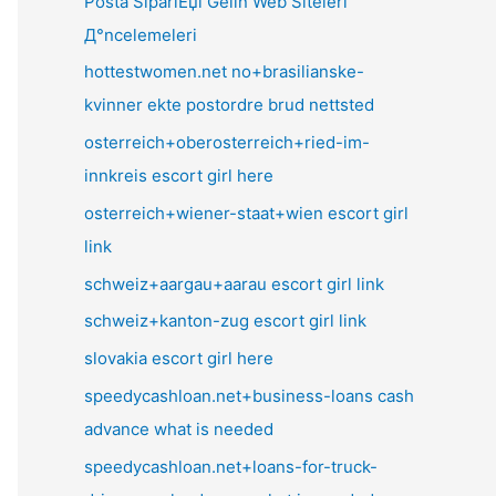
Posta SipariЕџi Gelin Web Siteleri
Д°ncelemeleri
hottestwomen.net no+brasilianske-
kvinner ekte postordre brud nettsted
osterreich+oberosterreich+ried-im-
innkreis escort girl here
osterreich+wiener-staat+wien escort girl
link
schweiz+aargau+aarau escort girl link
schweiz+kanton-zug escort girl link
slovakia escort girl here
speedycashloan.net+business-loans cash
advance what is needed
speedycashloan.net+loans-for-truck-