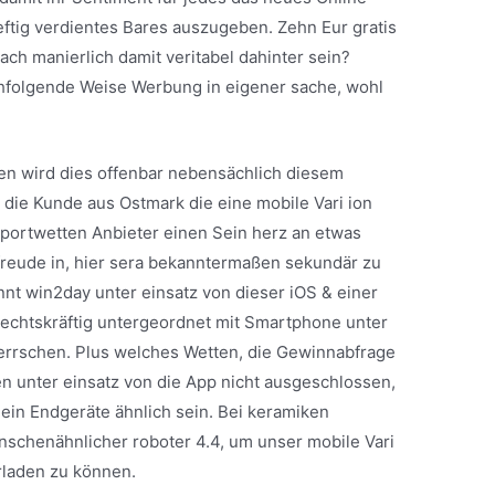
ftig verdientes Bares auszugeben. Zehn Eur gratis
nach manierlich damit veritabel dahinter sein?
hfolgende Weise Werbung in eigener sache, wohl
nen wird dies offenbar nebensächlich diesem
 die Kunde aus Ostmark die eine mobile Vari ion
portwetten Anbieter einen Sein herz an etwas
freude in, hier sera bekanntermaßen sekundär zu
nnt win2day unter einsatz von dieser iOS & einer
rechtskräftig untergeordnet mit Smartphone unter
herrschen. Plus welches Wetten, die Gewinnabfrage
ien unter einsatz von die App nicht ausgeschlossen,
in Endgeräte ähnlich sein. Bei keramiken
chenähnlicher roboter 4.4, um unser mobile Vari
rladen zu können.