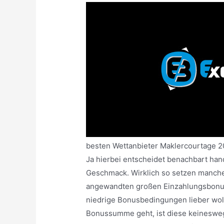
besten Wettanbieter Maklercourtage 20
Ja hierbei entscheidet benachbart han
Geschmack. Wirklich so setzen manche
angewandten großen Einzahlungsbonus
niedrige Bonusbedingungen lieber wol
Bonussumme geht, ist diese keineswe