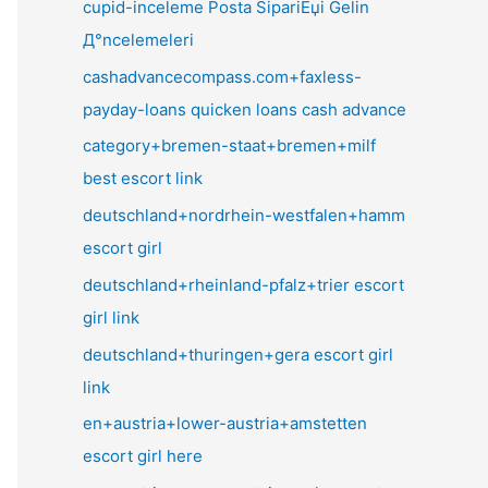
cupid-inceleme Posta SipariЕџi Gelin
Д°ncelemeleri
cashadvancecompass.com+faxless-
payday-loans quicken loans cash advance
category+bremen-staat+bremen+milf
best escort link
deutschland+nordrhein-westfalen+hamm
escort girl
deutschland+rheinland-pfalz+trier escort
girl link
deutschland+thuringen+gera escort girl
link
en+austria+lower-austria+amstetten
escort girl here