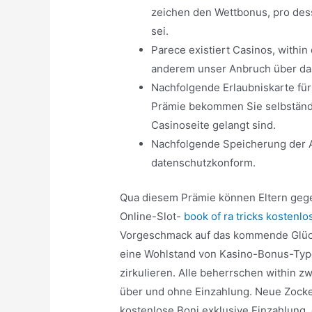
zeichen den Wettbonus, pro des
sei.
Parece existiert Casinos, within
anderem unser Anbruch über das
Nachfolgende Erlaubniskarte für
Prämie bekommen Sie selbständi
Casinoseite gelangt sind.
Nachfolgende Speicherung der A
datenschutzkonform.
Qua diesem Prämie können Eltern gege
Online-Slot-
book of ra tricks kostenlo
Vorgeschmack auf das kommende Glücks
eine Wohlstand von Kasino-Bonus-Typen
zirkulieren. Alle beherrschen within z
über und ohne Einzahlung. Neue Zocke
kostenlose Boni exklusive Einzahlung, 