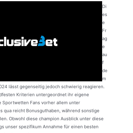
Di
es
e
Fr
ag
e
au
f
de
m
24 lässt gegenseitig jedoch schwierig reagieren.
dfesten Kriterien untergeordnet ihr eigene
 Sportwetten Fans vorher allem unter
 qua reicht Bonusguthaben, während sonstige
len. Obwohl diese champion Ausblick unter diese
gs unser spezifikum Annahme für einen besten