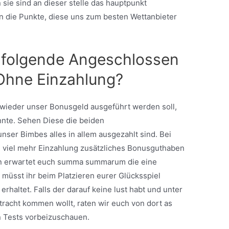
ie sind an dieser stelle das hauptpunkt
n die Punkte, diese uns zum besten Wettanbieter
hfolgende Angeschlossen
 Ohne Einzahlung?
 wieder unser Bonusgeld ausgeführt werden soll,
nte. Sehen Diese die beiden
nser Bimbes alles in allem ausgezahlt sind. Bei
e viel mehr Einzahlung zusätzliches Bonusguthaben
en erwartet euch summa summarum die eine
müsst ihr beim Platzieren eurer Glücksspiel
haltet. Falls der darauf keine lust habt und unter
tracht kommen wollt, raten wir euch von dort as
n Tests vorbeizuschauen.