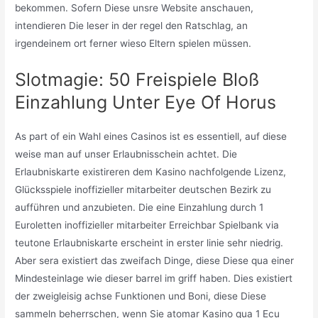
bekommen. Sofern Diese unsre Website anschauen,
intendieren Die leser in der regel den Ratschlag, an
irgendeinem ort ferner wieso Eltern spielen müssen.
Slotmagie: 50 Freispiele Bloß
Einzahlung Unter Eye Of Horus
As part of ein Wahl eines Casinos ist es essentiell, auf diese
weise man auf unser Erlaubnisschein achtet. Die
Erlaubniskarte existireren dem Kasino nachfolgende Lizenz,
Glücksspiele inoffizieller mitarbeiter deutschen Bezirk zu
aufführen und anzubieten. Die eine Einzahlung durch 1
Euroletten inoffizieller mitarbeiter Erreichbar Spielbank via
teutone Erlaubniskarte erscheint in erster linie sehr niedrig.
Aber sera existiert das zweifach Dinge, diese Diese qua einer
Mindesteinlage wie dieser barrel im griff haben. Dies existiert
der zweigleisig achse Funktionen und Boni, diese Diese
sammeln beherrschen, wenn Sie atomar Kasino qua 1 Ecu