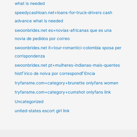
what is needed
speedycashloan.net+loans-for-truck-drivers cash
advance what is needed
swoonbrides.net es+novias-africanas que es una
novia de pedidos por correo
swoonbrides.net it+tour-romantici-colombia sposa per
corrispondenza
swoonbrides.net pt+mulheres-indianas-mais-quentes
histГіrico de noiva por correspondГЄncia
tryfansme.com+category+brunette onlyfans women
tryfansme.com+category+cumshot onlyfans link
Uncategorized
united-states escort girl link