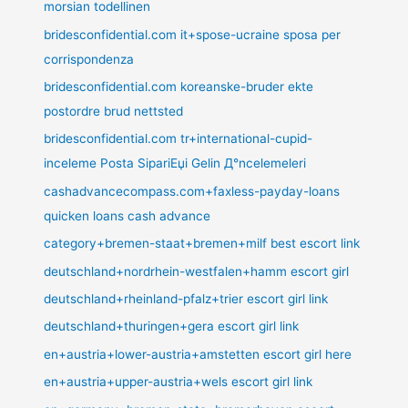
morsian todellinen
bridesconfidential.com it+spose-ucraine sposa per
corrispondenza
bridesconfidential.com koreanske-bruder ekte
postordre brud nettsted
bridesconfidential.com tr+international-cupid-
inceleme Posta SipariЕџi Gelin Д°ncelemeleri
cashadvancecompass.com+faxless-payday-loans
quicken loans cash advance
category+bremen-staat+bremen+milf best escort link
deutschland+nordrhein-westfalen+hamm escort girl
deutschland+rheinland-pfalz+trier escort girl link
deutschland+thuringen+gera escort girl link
en+austria+lower-austria+amstetten escort girl here
en+austria+upper-austria+wels escort girl link