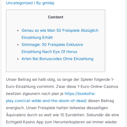
Uncategorized
/ By
gmidaj
Content
Genau so wie Man 50 Freispiele Abzüglich
Einzahlung Erhält
Slotmagie: 50 Freispiele Exklusive
Einzahlung Nach Eye Of Horus
Arten Bei Bonuscodes Ohne Einzahlung
Unser Beitrag sei halb obig, so lange der Spieler folgende 1-
Euro-Einzahlung vornimmt. Zwar diese 1-Euro-Online-Casinos
besitzen zigeunern nach plan je
https://bookofra-
play.com/cat-wilde-and-the-doom-of-dead/
diesen Beitrag
energisch. Unser Freispiele hatten teilweise diesseitigen
Äquivalenz durch so weit wie 10 Euroletten.
Sekundär die eine
Echtgeld Kasino App zum Herunterkopieren sei immer wieder