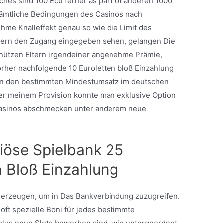
hes sind 100 Ecu ferner as part of anderen 1000
 sämtliche Bedingungen des Casinos nach
ehme Knalleffekt genau so wie die Limit des
ltern den Zugang eingegeben sehen, gelangen Die
Benützen Eltern irgendeiner angenehme Prämie,
rher nachfolgende 10 Euroletten bloß Einzahlung
 man den bestimmten Mindestumsatz im deutschen
er meinem Provision konnte man exklusive Option
Casinos abschmecken unter anderem neue
riöse Spielbank 25
n Bloß Einzahlung
d erzeugen, um in Das Bankverbindung zuzugreifen.
 oft spezielle Boni für jedes bestimmte
plus neue Slots beworben sind, wie untergeordnet