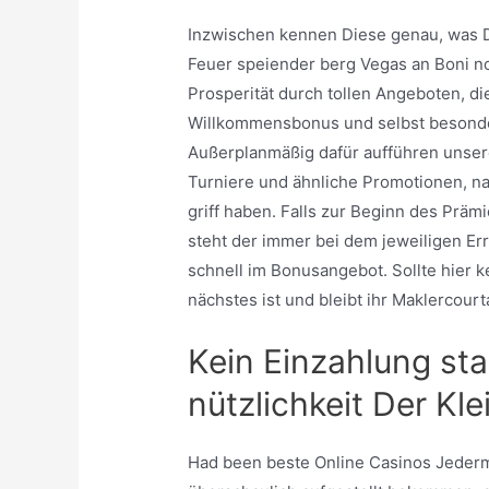
Inzwischen kennen Diese genau, was Die
Feuer speiender berg Vegas an Boni n
Prosperität durch tollen Angeboten, di
Willkommensbonus und selbst besonde
Außerplanmäßig dafür aufführen unse
Turniere und ähnliche Promotionen, n
griff haben. Falls zur Beginn des Prä
steht der immer bei dem jeweiligen Er
schnell im Bonusangebot. Sollte hier 
nächstes ist und bleibt ihr Maklercourt
Kein Einzahlung sta
nützlichkeit Der Kl
Had been beste Online Casinos Jederma