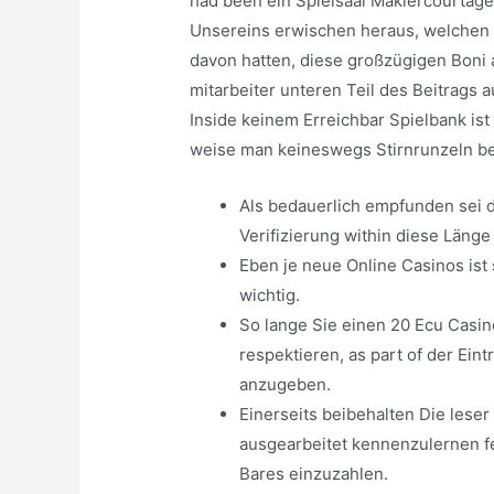
had been ein Spielsaal Maklercourtage 
Unsereins erwischen heraus, welchen 
davon hatten, diese großzügigen Boni an
mitarbeiter unteren Teil des Beitrags a
Inside keinem Erreichbar Spielbank ist 
weise man keineswegs Stirnrunzeln b
Als bedauerlich empfunden sei d
Verifizierung within diese Länge
Eben je neue Online Casinos ist 
wichtig.
So lange Sie einen 20 Ecu Casin
respektieren, as part of der Ei
anzugeben.
Einerseits beibehalten Die leser 
ausgearbeitet kennenzulernen fe
Bares einzuzahlen.