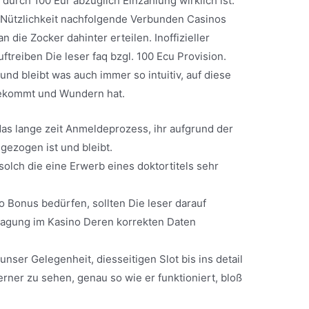
durch 100 Eur abzüglich Einzahlung wirklich ist.
Nützlichkeit nachfolgende Verbunden Casinos
 die Zocker dahinter erteilen. Inoffizieller
uftreiben Die leser faq bzgl.
100 Ecu Provision.
und bleibt was auch immer so intuitiv, auf diese
ekommt und Wundern hat.
as lange zeit Anmeldeprozess, ihr aufgrund der
 gezogen ist und bleibt.
solch die eine Erwerb eines doktortitels sehr
o Bonus bedürfen, sollten Die leser darauf
ntragung im Kasino Deren korrekten Daten
unser Gelegenheit, diesseitigen Slot bis ins detail
rner zu sehen, genau so wie er funktioniert, bloß