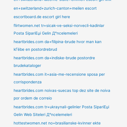
en+switzerland+zurich-canton+meilen escort
escortboard.de escort girl here
flirtwomen.net tr+sicak-ve-seksi-norvecli-kadinlar
Posta SipariЕџi Gelin Д°ncelemeleri
heartbrides.com da+filipina-brude hvor man kan
kГёbe en postordrebrud
heartbrides.com da+indiske-brude postordre
brudekataloger
heartbrides.com it+asia-me-recensione sposa per
corrispondenza
heartbrides.com noivas-suecas top dez site de noiva
por ordem de correio
heartbrides.com tr+ukraynali-gelinler Posta SipariЕџi
Gelin Web Siteleri Д°ncelemeleri
hottestwomen.net no+brasilianske-kvinner ekte