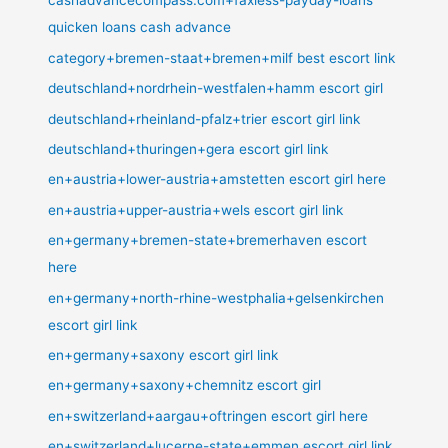
cashadvancecompass.com+faxless-payday-loans
quicken loans cash advance
category+bremen-staat+bremen+milf best escort link
deutschland+nordrhein-westfalen+hamm escort girl
deutschland+rheinland-pfalz+trier escort girl link
deutschland+thuringen+gera escort girl link
en+austria+lower-austria+amstetten escort girl here
en+austria+upper-austria+wels escort girl link
en+germany+bremen-state+bremerhaven escort
here
en+germany+north-rhine-westphalia+gelsenkirchen
escort girl link
en+germany+saxony escort girl link
en+germany+saxony+chemnitz escort girl
en+switzerland+aargau+oftringen escort girl here
en+switzerland+lucerne-state+emmen escort girl link