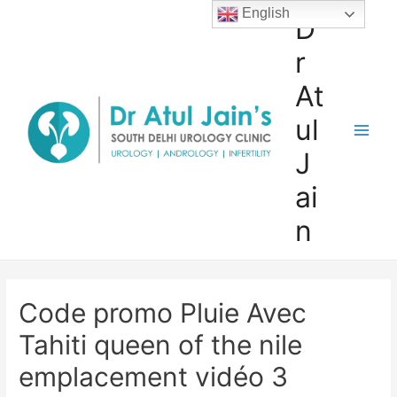
Skip
English
D
to
r
content
At
ul
Main
J
Men
ai
n
Code promo Pluie Avec
Tahiti queen of the nile
emplacement vidéo 3